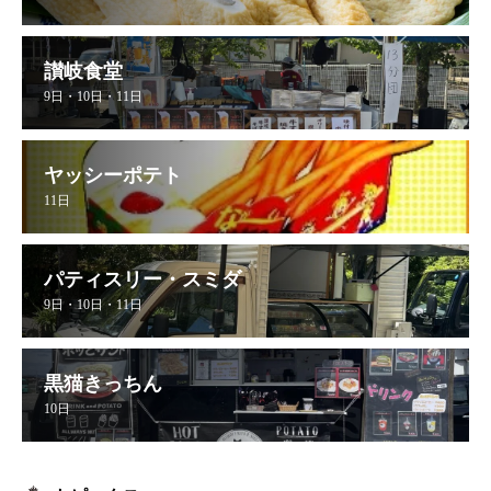
讃岐食堂
9日・10日・11日
ヤッシーポテト
11日
パティスリー・スミダ
9日・10日・11日
黒猫きっちん
10日